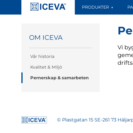
Om Iceva
/
Pernerskap & samarbeten
PRODUKTER
PA
Pe
OM ICEVA
Vi by
gemen
Vår historia
drift
Kvalitet & Miljö
Pernerskap & samarbeten
© Plastgatan 15 SE-261 73 Hälja