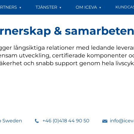
RTNERS
TJÄNSTER
OM ICEVA
KUNDCA
rnerskap & samarbete
gger långsiktiga relationer med ledande levera
sam utveckling, certifierade komponenter och
säkerhet och snabb support genom hela livscyk
rp Sweden
+46 (0)418 44 90 50
info@icev