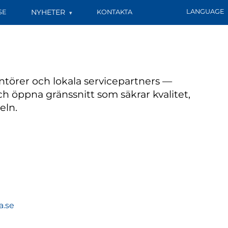
NYHETER
LANGUAGE
SE
KONTAKTA
n
ntörer och lokala servicepartners —
 öppna gränssnitt som säkrar kvalitet,
eln.
a.se